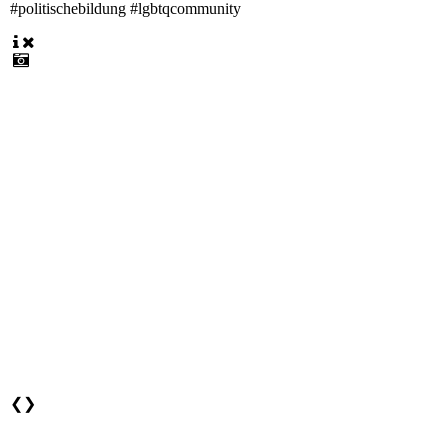
#politischebildung #lgbtqcommunity
❮
❯