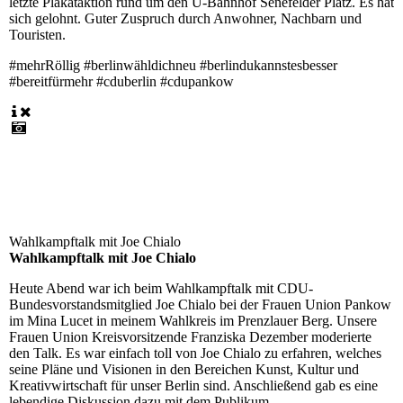
letzte Plakataktion rund um den U-Bahnhof Senefelder Platz. Es hat
sich gelohnt. Guter Zuspruch durch Anwohner, Nachbarn und
Touristen.
#mehrRöllig #berlinwähldichneu #berlindukannstesbesser
#bereitfürmehr #cduberlin #cdupankow
Wahlkampftalk mit Joe Chialo
Wahlkampftalk mit Joe Chialo
Heute Abend war ich beim Wahlkampftalk mit CDU-
Bundesvorstandsmitglied Joe Chialo bei der Frauen Union Pankow
im Mina Lucet in meinem Wahlkreis im Prenzlauer Berg. Unsere
Frauen Union Kreisvorsitzende Franziska Dezember moderierte
den Talk. Es war einfach toll von Joe Chialo zu erfahren, welches
seine Pläne und Visionen in den Bereichen Kunst, Kultur und
Kreativwirtschaft für unser Berlin sind. Anschließend gab es eine
lebendige Diskussion dazu mit dem Publikum.