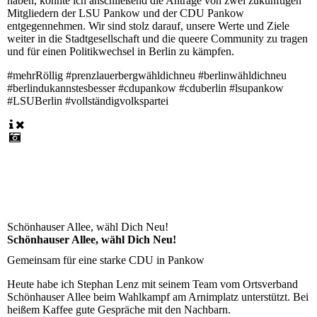
haben, konnte ich anschließend die Anträge von zwei zukünftigen
Mitgliedern der LSU Pankow und der CDU Pankow
entgegennehmen. Wir sind stolz darauf, unsere Werte und Ziele
weiter in die Stadtgesellschaft und die queere Community zu tragen
und für einen Politikwechsel in Berlin zu kämpfen.
#mehrRöllig #prenzlauerbergwähldichneu #berlinwähldichneu
#berlindukannstesbesser #cdupankow #cduberlin #lsupankow
#LSUBerlin #vollständigvolkspartei
Schönhauser Allee, wähl Dich Neu!
Schönhauser Allee, wähl Dich Neu!
Gemeinsam für eine starke CDU in Pankow
Heute habe ich Stephan Lenz mit seinem Team vom Ortsverband
Schönhauser Allee beim Wahlkampf am Arnimplatz unterstützt. Bei
heißem Kaffee gute Gespräche mit den Nachbarn.