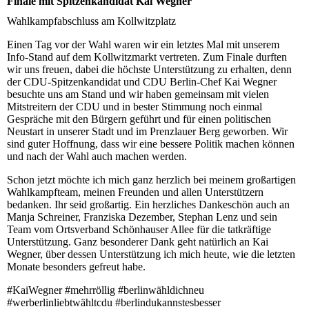
Finale mit Spitzenkandidat Kai Wegner
Wahlkampfabschluss am Kollwitzplatz
Einen Tag vor der Wahl waren wir ein letztes Mal mit unserem
Info-Stand auf dem Kollwitzmarkt vertreten. Zum Finale durften
wir uns freuen, dabei die höchste Unterstützung zu erhalten, denn
der CDU-Spitzenkandidat und CDU Berlin-Chef Kai Wegner
besuchte uns am Stand und wir haben gemeinsam mit vielen
Mitstreitern der CDU und in bester Stimmung noch einmal
Gespräche mit den Bürgern geführt und für einen politischen
Neustart in unserer Stadt und im Prenzlauer Berg geworben. Wir
sind guter Hoffnung, dass wir eine bessere Politik machen können
und nach der Wahl auch machen werden.
Schon jetzt möchte ich mich ganz herzlich bei meinem großartigen
Wahlkampfteam, meinen Freunden und allen Unterstützern
bedanken. Ihr seid großartig. Ein herzliches Dankeschön auch an
Manja Schreiner, Franziska Dezember, Stephan Lenz und sein
Team vom Ortsverband Schönhauser Allee für die tatkräftige
Unterstützung. Ganz besonderer Dank geht natürlich an Kai
Wegner, über dessen Unterstützung ich mich heute, wie die letzten
Monate besonders gefreut habe.
#KaiWegner #mehrröllig #berlinwähldichneu
#werberlinliebtwähltcdu #berlindukannstesbesser