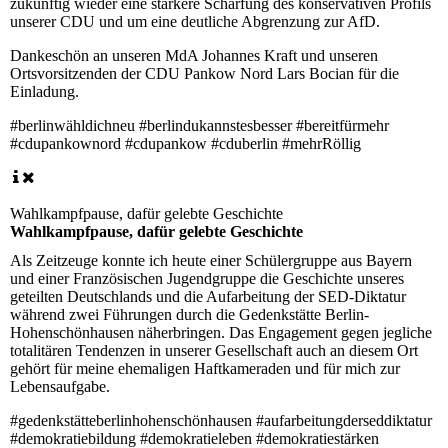
zukünftig wieder eine stärkere Schärfung des konservativen Profils
unserer CDU und um eine deutliche Abgrenzung zur AfD.
Dankeschön an unseren MdA Johannes Kraft und unseren
Ortsvorsitzenden der CDU Pankow Nord Lars Bocian für die
Einladung.
#berlinwähldichneu #berlindukannstesbesser #bereitfürmehr
#cdupankownord #cdupankow #cduberlin #mehrRöllig
Wahlkampfpause, dafür gelebte Geschichte
Wahlkampfpause, dafür gelebte Geschichte
Als Zeitzeuge konnte ich heute einer Schülergruppe aus Bayern
und einer Französischen Jugendgruppe die Geschichte unseres
geteilten Deutschlands und die Aufarbeitung der SED-Diktatur
während zwei Führungen durch die Gedenkstätte Berlin-
Hohenschönhausen näherbringen. Das Engagement gegen jegliche
totalitären Tendenzen in unserer Gesellschaft auch an diesem Ort
gehört für meine ehemaligen Haftkameraden und für mich zur
Lebensaufgabe.
#gedenkstätteberlinhohenschönhausen #aufarbeitungderseddiktatur
#demokratiebildung #demokratieleben #demokratiestärken