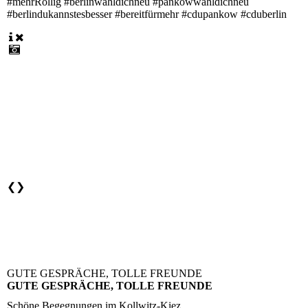
#mehrRöllig #berlinwähldichneu #pankowwähldichneu
#berlindukannstesbesser #bereitfürmehr #cdupankow #cduberlin
❮
❯
GUTE GESPRÄCHE, TOLLE FREUNDE
GUTE GESPRÄCHE, TOLLE FREUNDE
Schöne Begegnungen im Kollwitz-Kiez